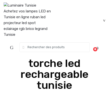
Skip
Skip
to
to
navigation
content
Search
0
for:
torche led
rechargeable
tunisie