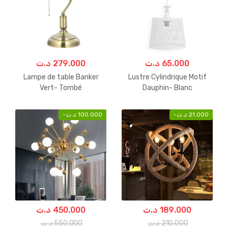
د.ت
279.000
د.ت
65.000
Lampe de table Banker
Lustre Cylindrique Motif
Vert- Tombé
Dauphin- Blanc
-
د.ت
100.000
-
د.ت
21.000
د.ت
450.000
د.ت
189.000
د.ت
550.000
د.ت
210.000