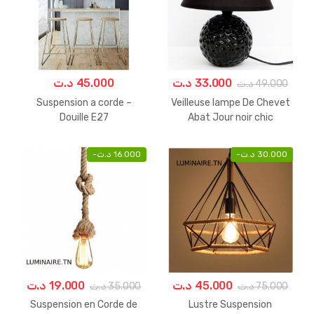
د.ت
45.000
د.ت
33.000
د.ت
49.000
Suspension a corde –
Veilleuse lampe De Chevet
Douille E27
Abat Jour noir chic
-
د.ت
16.000
-
د.ت
30.000
د.ت
19.000
د.ت
45.000
د.ت
35.000
د.ت
75.000
Suspension en Corde de
Lustre Suspension