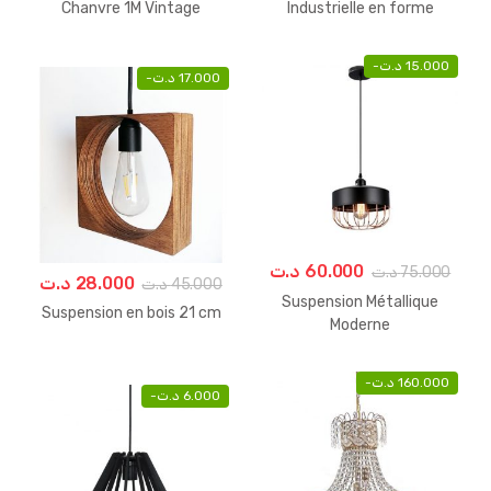
Chanvre 1M Vintage
Industrielle en forme
Diamant
-
د.ت
15.000
-
د.ت
17.000
د.ت
60.000
د.ت
75.000
د.ت
28.000
د.ت
45.000
Suspension Métallique
Suspension en bois 21 cm
Moderne
-
د.ت
160.000
-
د.ت
6.000