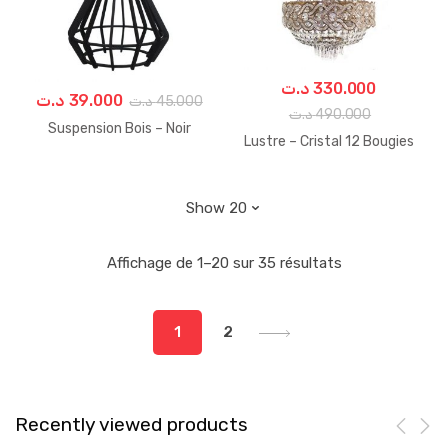
د.ت
330.000
د.ت
39.000
د.ت
45.000
د.ت
490.000
Suspension Bois – Noir
Lustre – Cristal 12 Bougies
Trié
Affichage de 1–20 sur 35 résultats
du
plus
1
2
récent
au
plus
ancien
Recently viewed products