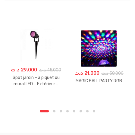
د.ت
29.000
د.ت
45.000
د.ت
21.000
د.ت
38.000
Spot jardin – à piquet ou
MAGIC BALL PARTY RGB
mural LED – Extérieur –
Étanche – 5 w – 220 v –
Violet