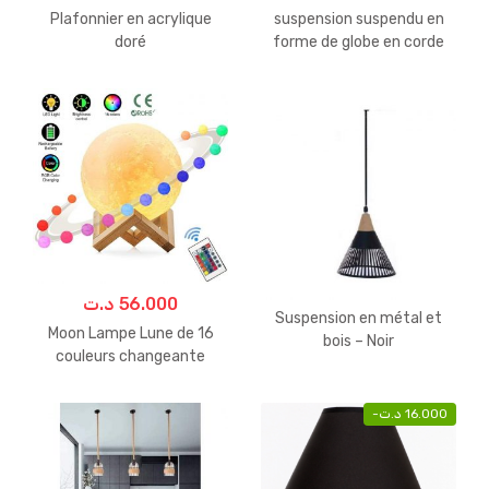
Plafonnier en acrylique
suspension suspendu en
doré
forme de globe en corde
د.ت
56.000
Suspension en métal et
Moon Lampe Lune de 16
bois – Noir
couleurs changeante
télécommandé-
Rechargeable
-
د.ت
16.000