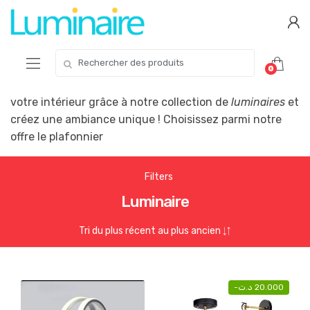
Skip
Skip
to
to
navigation
content
Search
0
for:
votre intérieur grâce à notre collection de
luminaires
et
créez une ambiance unique ! Choisissez parmi notre
offre le plafonnier
Filters
Luminaire
-
د.ت
20.000