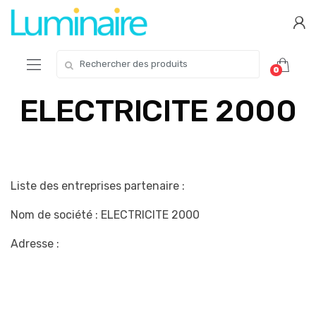
Skip
Skip
to
to
navigation
content
Search
0
for:
ELECTRICITE 2000
Liste des entreprises partenaire :
Nom de société : ELECTRICITE 2000
Adresse :